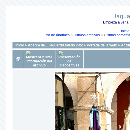
lagua
Empieza a ver a 
Inicio
Lista de álbumes
Últimos archivos
Últimos comenta
Inicio
>
Acerca de.... laguardiatoledo.info:
>
Portada de la web:
>
Actua