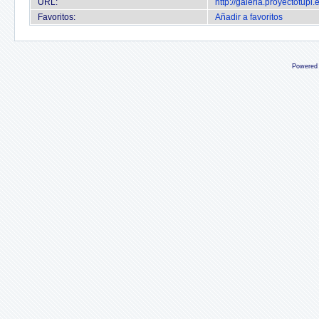
URL:
http://galeria.proyectotup
Favoritos:
Añadir a favoritos
Powered