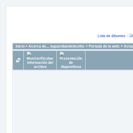
Lista de álbumes
Úl
Inicio
>
Acerca de.... laguardiatoledo.info:
>
Portada de la web:
>
Actua