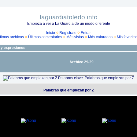
laguardiatoledo.info
Empieza a ver a La Guardia de un modo diferente
Inicio
Regístrate
Entrar
timos archivos
Últimos comentarios
Más vistos
Más valorados
Mis favorito
s y expresiones
Archivo 29/29
Palabras que empiezan por Z