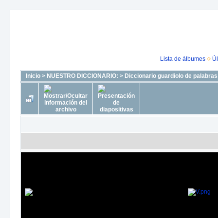
Lista de álbumes
Úl
Inicio
>
NUESTRO DICCIONARIO:
>
Diccionario guardiolo de palabra