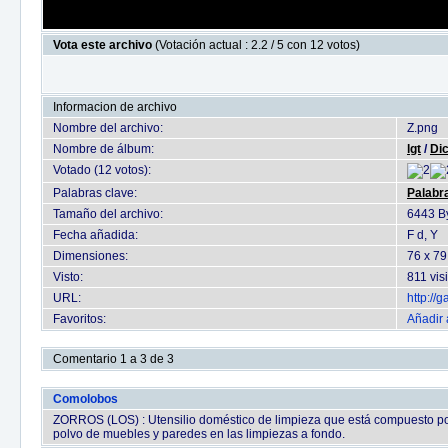
Vota este archivo
(Votación actual : 2.2 / 5 con 12 votos)
Informacion de archivo
Nombre del archivo:
Z.png
Nombre de álbum:
lgt
/
Dic
Votado (12 votos):
Palabras clave:
Palabr
Tamaño del archivo:
6443 B
Fecha añadida:
F d, Y
Dimensiones:
76 x 79
Visto:
811 vis
URL:
http://
Favoritos:
Añadir 
Comentario 1 a 3 de 3
Comolobos
ZORROS (LOS) : Utensilio doméstico de limpieza que está compuesto por 
polvo de muebles y paredes en las limpiezas a fondo.