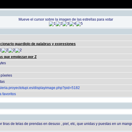
Mueve el cursor sobre la imagen de las estrellas para votar
cionario guardiolo de palabras y expresiones
as que empiezan por Z
ytes
 píxeles
itas
galeria.proyectotupi.es/displayimage.php?pid=5182
a favoritos
tiras de telas de prendas en desuso , piel, etc, que unidas y puestas en un mang