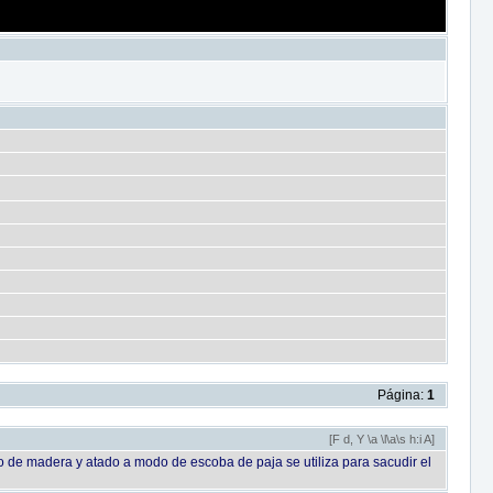
Página:
1
[F d, Y \a \l\a\s h:i A]
o de madera y atado a modo de escoba de paja se utiliza para sacudir el