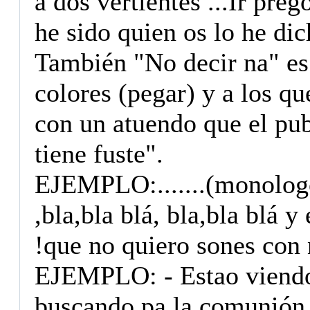
a dos vertientes ...Ir preg
he sido quien os lo he dic
También "No decir na" es 
colores (pegar) y a los q
con un atuendo que el pub
tiene fuste".
EJEMPLO:.......(monologo 
,bla,bla blá, bla,bla blá y
!que no quiero sones con 
EJEMPLO: - Estao viendo 
buscando pa la comunión 