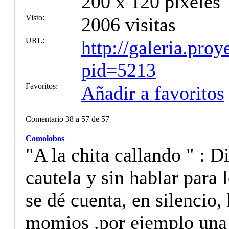
200 x 120 píxeles
Visto:
2006 visitas
URL:
http://galeria.pro
pid=5213
Favoritos:
Añadir a favoritos
Comentario 38 a 57 de 57
Comolobos
"A la chita callando " : 
cautela y sin hablar para 
se dé cuenta, en silencio
momios .por ejemplo una p