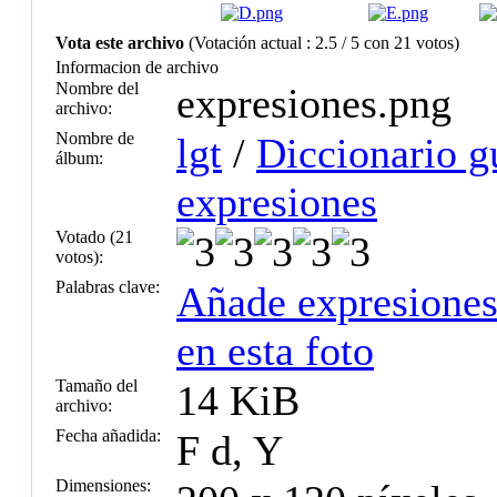
Vota este archivo
(Votación actual : 2.5 / 5 con 21 votos)
Informacion de archivo
Nombre del
expresiones.png
archivo:
Nombre de
lgt
/
Diccionario g
álbum:
expresiones
Votado (21
votos):
Palabras clave:
Añade expresiones
en esta foto
Tamaño del
14 KiB
archivo:
Fecha añadida:
F d, Y
Dimensiones: