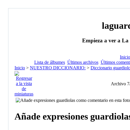
laguar
Empieza a ver a La
Inici
Lista de álbumes
Últimos archivos
Últimos coment
Inicio
>
NUESTRO DICCIONARIO:
>
Diccionario guardiolo
Archivo 7
Añade expresiones guardiola