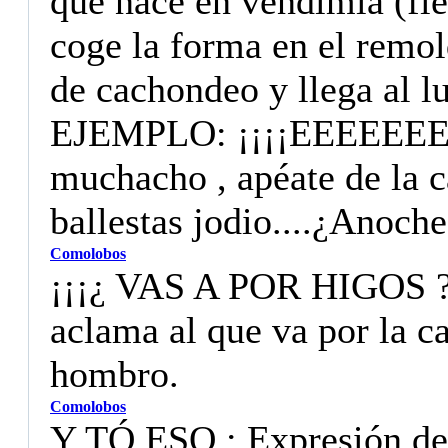
que nace en vendimia (fie
coge la forma en el remol
de cachondeo y llega al lu
EJEMPLO: ¡¡¡¡EEEEEE
muchacho , apéate de la c
ballestas jodio....¿Anoch
Comolobos
¡¡¡¿ VAS A POR HIGOS ?!
aclama al que va por la ca
hombro.
Comolobos
Y TÓ ESO : Expresión de