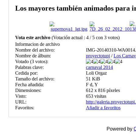
Los mayores también animados para ir 
Vota este archivo
(Votación actual : 4 / 5 con 3 votos)
Informacion de archivo
Nombre del archivo:
IMG-20140310-WA0014.
Nombre de álbum:
proyectotupi
/
Los Carnav
Votado (3 votos):
Palabras clave:
carnaval 2014
Cedida por:
Loli Orgaz
Tamaño del archivo:
51 KiB
Fecha añadida:
F d, Y
Dimensiones:
612 x 816 píxeles
Visto:
653 visitas
URL:
http://galeria.proyectotu
Favoritos:
Añadir a favoritos
Powered by
C