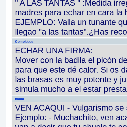
" A LAS TANTAS " :Medida irreg
madres para echar en cara la 
EJEMPLO: Valla un tunante qu
llegao "a las tantas".¿Has reco
Comolobos
ECHAR UNA FIRMA:
Mover con la badila el picón de
para que este dé calor. Si os d
las brasas es muy potente y ju
simula mucho a el estar presta
nauta
VEN ACAQUI - Vulgarismo se si
Ejemplo: - Muchachito, ven a
van a decir que tu abuelo te con