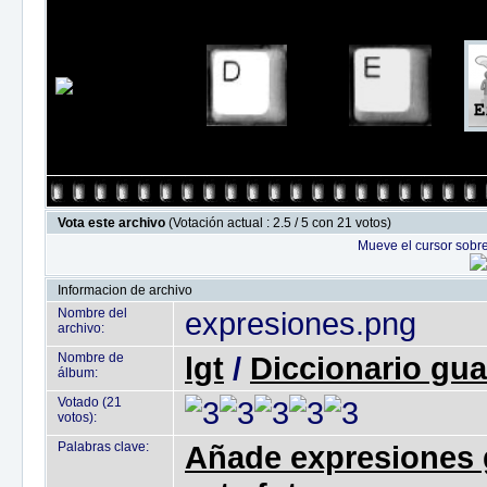
Vota este archivo
(Votación actual : 2.5 / 5 con 21 votos)
Mueve el cursor sobre
Informacion de archivo
Nombre del
expresiones.png
archivo:
Nombre de
lgt
/
Diccionario gua
álbum:
Votado (21
votos):
Palabras clave:
Añade expresiones 