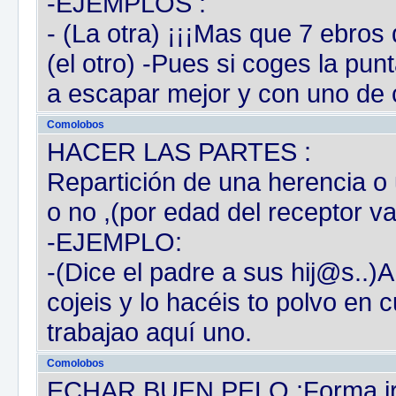
-EJEMPLOS :
- (La otra) ¡¡¡Mas que 7 ebros 
(el otro) -Pues si coges la pu
a escapar mejor y con uno de ci
Comolobos
HACER LAS PARTES :
Repartición de una herencia o 
o no ,(por edad del receptor va
-EJEMPLO:
-(Dice el padre a sus hij@s..)
cojeis y lo hacéis to polvo en 
trabajao aquí uno.
Comolobos
ECHAR BUEN PELO :Forma iróni