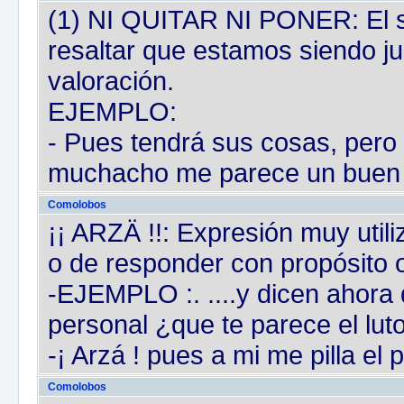
(1) NI QUITAR NI PONER: El si
resaltar que estamos siendo ju
valoración.
EJEMPLO:
- Pues tendrá sus cosas, pero s
muchacho me parece un buen m
Comolobos
¡¡ ARZÄ !!: Expresión muy utili
o de responder con propósito 
-EJEMPLO :. ....y dicen ahora d
personal ¿que te parece el lut
-¡ Arzá ! pues a mi me pilla el p
Comolobos