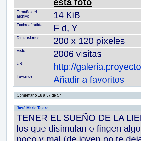
esta foto
Tamaño del
14 KiB
archivo:
Fecha añadida:
F d, Y
Dimensiones:
200 x 120 píxeles
Visto:
2006 visitas
URL:
http://galeria.proyec
Favoritos:
Añadir a favoritos
Comentario 18 a 37 de 57
José María Tejero
TENER EL SUEÑO DE LA LIEBR
los que disimulan o fingen alg
poco y mal (de joven no te dej