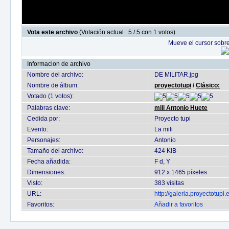
Vota este archivo
(Votación actual : 5 / 5 con 1 votos)
Mueve el cursor sobre
Informacion de archivo
Nombre del archivo:
DE MILITAR.jpg
Nombre de álbum:
proyectotupi
/
Clásico:
Votado (1 votos):
Palabras clave:
mili Antonio Huete
Cedida por:
Proyecto tupi
Evento:
La mili
Personajes:
Antonio
Tamaño del archivo:
424 KiB
Fecha añadida:
F d, Y
Dimensiones:
912 x 1465 píxeles
Visto:
383 visitas
URL:
http://galeria.proyectotup
Favoritos:
Añadir a favoritos