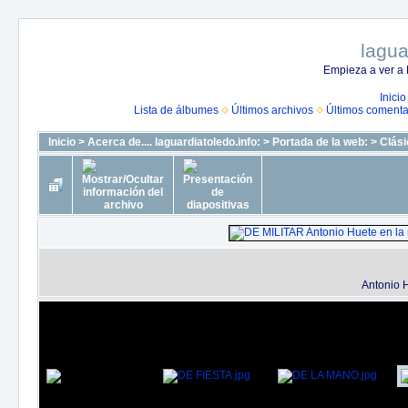
lagua
Empieza a ver a 
Inicio
Lista de álbumes
Últimos archivos
Últimos comenta
Inicio
>
Acerca de.... laguardiatoledo.info:
>
Portada de la web:
>
Clási
Antonio H