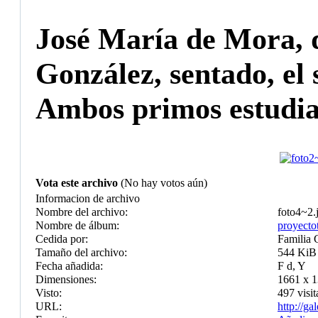
José María de Mora, d
González, sentado, el 
Ambos primos estudiar
Vota este archivo
(No hay votos aún)
Informacion de archivo
Nombre del archivo:
foto4~2.
Nombre de álbum:
proyecto
Cedida por:
Familia 
Tamaño del archivo:
544 KiB
Fecha añadida:
F d, Y
Dimensiones:
1661 x 1
Visto:
497 visit
URL:
http://g