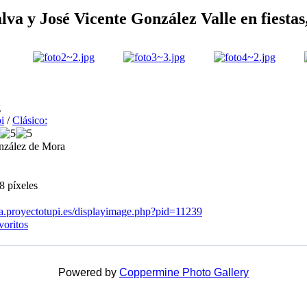
a y José Vicente González Valle en fiestas, 
g
i
/
Clásico:
nzález de Mora
8 píxeles
ria.proyectotupi.es/displayimage.php?pid=11239
voritos
Powered by
Coppermine Photo Gallery