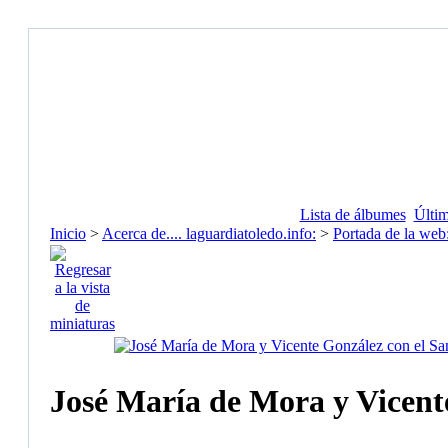
Lista de álbumes
Últim
Inicio
>
Acerca de.... laguardiatoledo.info:
>
Portada de la web
José María de Mora y Vicent