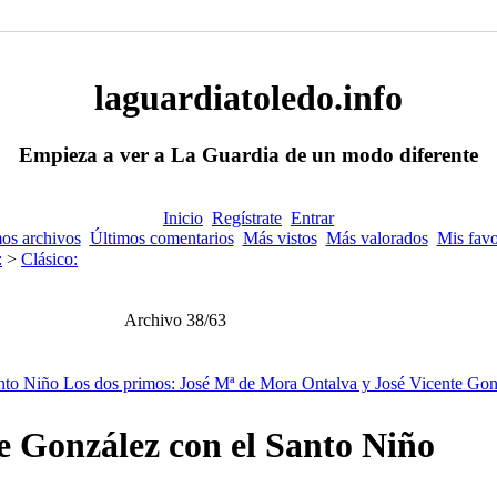
laguardiatoledo.info
Empieza a ver a La Guardia de un modo diferente
Inicio
Regístrate
Entrar
os archivos
Últimos comentarios
Más vistos
Más valorados
Mis favo
:
>
Clásico:
Archivo 38/63
e González con el Santo Niño