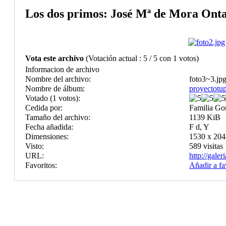
Los dos primos: José Mª de Mora Ontalv
Vota este archivo
(Votación actual : 5 / 5 con 1 votos)
Informacion de archivo
Nombre del archivo:
foto3~3.jp
Nombre de álbum:
proyectotup
Votado (1 votos):
Cedida por:
Familia Go
Tamaño del archivo:
1139 KiB
Fecha añadida:
F d, Y
Dimensiones:
1530 x 204
Visto:
589 visitas
URL:
http://gale
Favoritos:
Añadir a fa