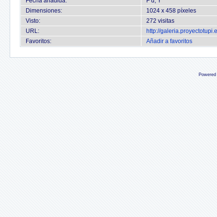
Fecha añadida:
F d, Y
Dimensiones:
1024 x 458 píxeles
Visto:
272 visitas
URL:
http://galeria.proyectotup
Favoritos:
Añadir a favoritos
Powered