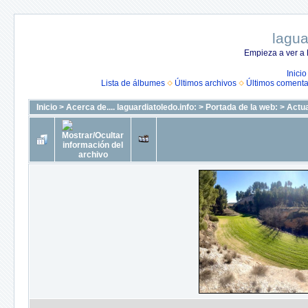
lagua
Empieza a ver a 
Inicio
Lista de álbumes
Últimos archivos
Últimos comenta
Inicio
>
Acerca de.... laguardiatoledo.info:
>
Portada de la web:
>
Actua