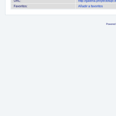
URL:
http://galeria.proyectotup
Favoritos:
Añadir a favoritos
Powered