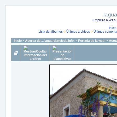
lagua
Empieza a ver a 
Inicio
Lista de álbumes
Últimos archivos
Últimos comenta
Inicio
>
Acerca de.... laguardiatoledo.info:
>
Portada de la web:
>
Actua