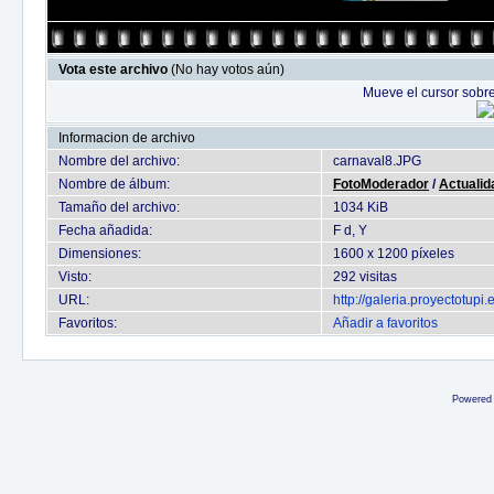
Vota este archivo
(No hay votos aún)
Mueve el cursor sobre
Informacion de archivo
Nombre del archivo:
carnaval8.JPG
Nombre de álbum:
FotoModerador
/
Actualid
Tamaño del archivo:
1034 KiB
Fecha añadida:
F d, Y
Dimensiones:
1600 x 1200 píxeles
Visto:
292 visitas
URL:
http://galeria.proyectotup
Favoritos:
Añadir a favoritos
Powered