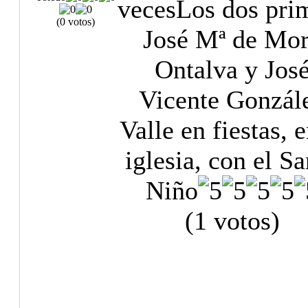
veces
Los dos pri
(0 votos)
José Mª de Mo
Ontalva y Jos
Vicente Gonzál
Valle en fiestas, e
iglesia, con el S
Niño
(1 votos)