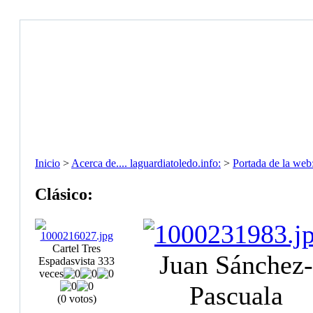
Inicio
>
Acerca de.... laguardiatoledo.info:
>
Portada de la web
Clásico:
Cartel Tres
Juan Sánchez-
Espadas
vista 333
veces
Pascuala
(0 votos)