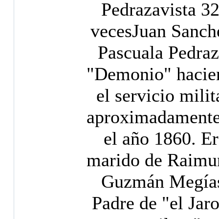
Pedraza
vista 3
veces
Juan Sanch
Pascuala Pedraz
"Demonio" hacie
el servicio milit
aproximadamente
el año 1860. Er
marido de Raimu
Guzmán Megía
Padre de "el Jaro