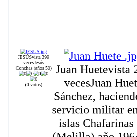
JESÚS
vista 399
veces
Jesús
Juan Huete
vista 
Conchas (años 50)
veces
Juan Hue
(0 votos)
Sánchez, haciend
servicio militar en
islas Chafarinas
(Melilla) año 196