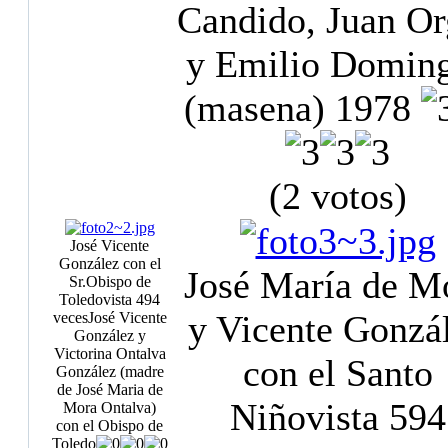
Candido, Juan Or
y Emilio Domin
(masena) 1978
(2 votos)
José Vicente
González con el
José María de M
Sr.Obispo de
Toledo
vista 494
y Vicente Gonzá
veces
José Vicente
González y
Victorina Ontalva
con el Santo
González (madre
de José Maria de
Niño
vista 594
Mora Ontalva)
con el Obispo de
Toledo