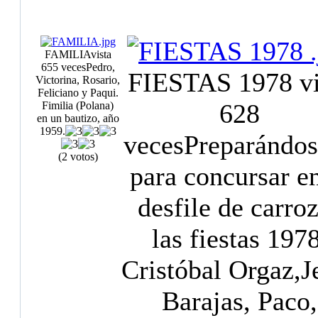
FAMILIA
vista
655 veces
Pedro,
FIESTAS 1978
v
Victorina, Rosario,
Feliciano y Paqui.
628
Fimilia (Polana)
en un bautizo, año
1959.
veces
Preparándo
(2 votos)
para concursar en
desfile de carro
las fiestas 1978
Cristóbal Orgaz,J
Barajas, Paco,