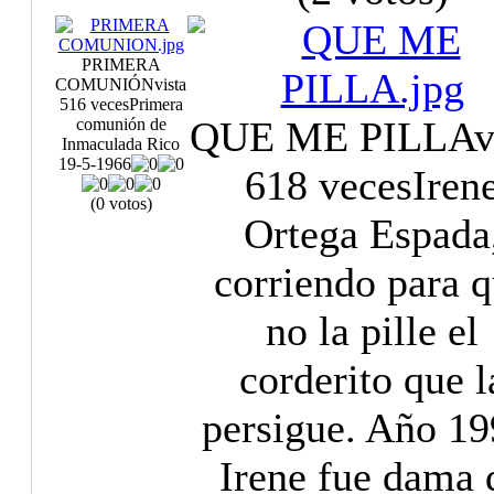
PRIMERA
COMUNIÓN
vista
516 veces
Primera
QUE ME PILLA
v
comunión de
Inmaculada Rico
19-5-1966
618 veces
Iren
(0 votos)
Ortega Espada
corriendo para 
no la pille el
corderito que l
persigue. Año 19
Irene fue dama 