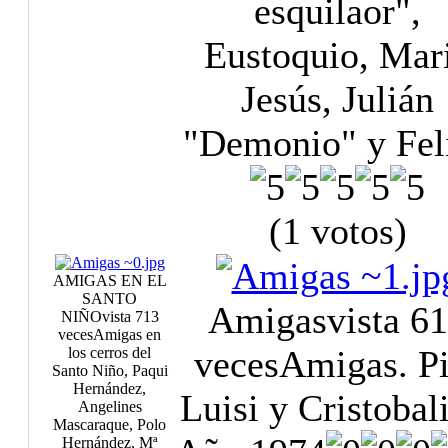
esquilaor",
Eustoquio, Mar
Jesús, Julián
"Demonio" y Fel
(1 votos)
AMIGAS EN EL
SANTO
Amigas
vista 6
NIÑO
vista 713
veces
Amigas en
veces
Amigas. Pi
los cerros del
Santo Niño, Paqui
Hernández,
Luisi y Cristobal
Angelines
Mascaraque, Polo
Hernández, Mª