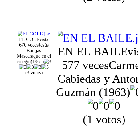
EL COLE
vista
670 veces
Jesús
EN EL BAILE
vi
Barajas
Mascaraque en el
577 veces
Carm
colegio(1961)
(3 votos)
Cabiedas y Anto
Guzmán (1963)
(1 votos)