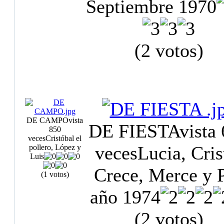
Septiembre 1970
(2 votos)
DE CAMPO
vista
DE FIESTA
vista
850
veces
Cristóbal el
veces
Lucia, Cris
pollero, López y
Luis
Crece, Merce y P
(1 votos)
año 1974
(2 votos)