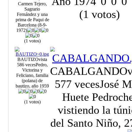
Año 1974
Carmen Tejero,
Sagrario
(1 votos)
Fernández y una
prima de Paqui de
Barcelona (8-9-
1972)
(1 votos)
BAUTIZO
vista
586 veces
Pedro,
CABALGANDO
v
Victorina y
Feliciano, familia
577 veces
José M
(polana) de
bautizo, año 1959
Huete Pedroche
(1 votos)
vistiendo la tún
del Santo Niño, 2