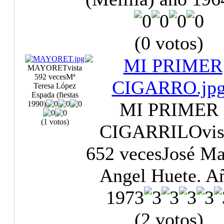
(0 votos)
MAYORET
vista
592 veces
Mª
Teresa López
Espada (fiestas
MI PRIMER
1990)
(1 votos)
CIGARRILO
vis
652 veces
José Ma
Angel Huete. A
1973
(2 votos)