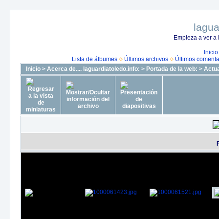
lagua
Empieza a ver a 
Inicio
Lista de álbumes
Últimos archivos
Últimos comenta
Inicio
>
Acerca de.... laguardiatoledo.info:
>
Portada de la web:
>
Actua