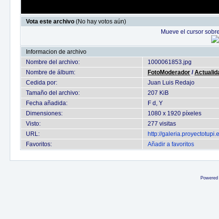
Vota este archivo
(No hay votos aún)
Mueve el cursor sobre
Informacion de archivo
Nombre del archivo:
1000061853.jpg
Nombre de álbum:
FotoModerador
/
Actualid
Cedida por:
Juan Luis Redajo
Tamaño del archivo:
207 KiB
Fecha añadida:
F d, Y
Dimensiones:
1080 x 1920 píxeles
Visto:
277 visitas
URL:
http://galeria.proyectotup
Favoritos:
Añadir a favoritos
Powered