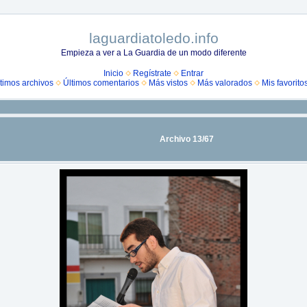
laguardiatoledo.info
Empieza a ver a La Guardia de un modo diferente
Inicio
Regístrate
Entrar
timos archivos
Últimos comentarios
Más vistos
Más valorados
Mis favorito
Archivo 13/67