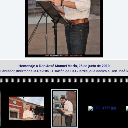
Homenaje a Don José Manuel Marín, 25 de junio de 2010
 Labrador, director de la Revista El Balcón de La Guardia, que dedica a Don Jos