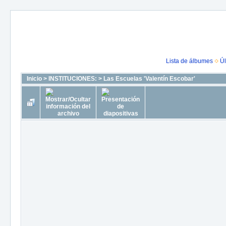
Lista de álbumes
Úl
Inicio
>
INSTITUCIONES:
>
Las Escuelas 'Valentín Escobar'