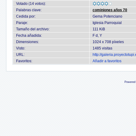
Votado (14 votos):
Palabras clave:
cominiones años 70
Cedida por:
Gema Potenciano
Paraje:
Iglesia Parroquial
Tamaño del archivo:
111 KiB
Fecha añadida:
F d, Y
Dimensiones:
1024 x 708 píxeles
Visto:
1485 visitas
URL:
http://galeria.proyectotu
Favoritos:
Añadir a favoritos
Powered