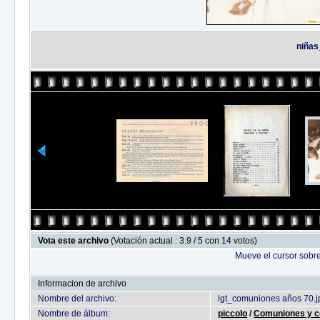
niña
Vota este archivo
(Votación actual : 3.9 / 5 con 14 votos)
Mueve el cursor sobre
Informacion de archivo
Nombre del archivo:
lgt_comuniones años 70.j
Nombre de álbum:
piccolo
/
Comuniones y c