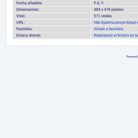
Fecha añadida:
F d, Y
Dimensiones:
484 x 476 píxeles
Visto:
571 visitas
URL:
http://galeria.proyectotu
Favoritos:
Añadir a favoritos
Enlace directo:
Reproducir el fichero en t
Powered