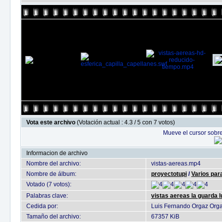
Vota este archivo
(Votación actual : 4.3 / 5 con 7 votos)
Mueve el cursor sobre
Informacion de archivo
Nombre del archivo:
vistas-aereas.mp4
Nombre de álbum:
proyectotupi
/
Varios par
Votado (7 votos):
Palabras clave:
vistas aereas la guarda 
Cedida por:
Luis Fernando Orgaz Org
Tamaño del archivo:
67357 KiB