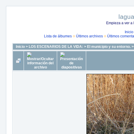
lagua
Empieza a ver a 
Inicio
Lista de álbumes
Últimos archivos
Últimos comenta
Inicio
>
LOS ESCENARIOS DE LA VIDA:
>
El municipio y su entorno.