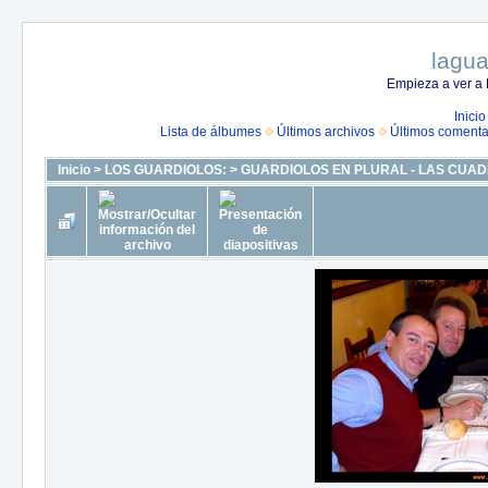
lagua
Empieza a ver a 
Inicio
Lista de álbumes
Últimos archivos
Últimos comenta
Inicio
>
LOS GUARDIOLOS:
>
GUARDIOLOS EN PLURAL - LAS CUAD