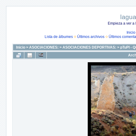
lagua
Empieza a ver a 
Inicio
Lista de álbumes
Últimos archivos
Últimos comenta
Inicio
>
ASOCIACIONES:
>
ASOCIACIONES DEPORTIVAS:
>
pTuPI - Q
Arch