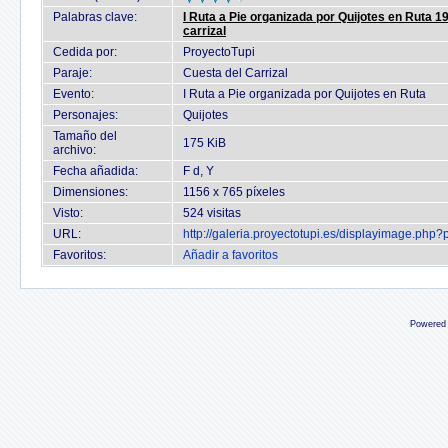
Palabras clave:
I Ruta a Pie organizada por Quijotes en Ruta 19
carrizal
Cedida por:
ProyectoTupi
Paraje:
Cuesta del Carrizal
Evento:
I Ruta a Pie organizada por Quijotes en Ruta
Personajes:
Quijotes
Tamaño del
175 KiB
archivo:
Fecha añadida:
F d, Y
Dimensiones:
1156 x 765 píxeles
Visto:
524 visitas
URL:
http://galeria.proyectotupi.es/displayimage.php
Favoritos:
Añadir a favoritos
Powered