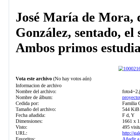
José María de Mora, d
González, sentado, el 
Ambos primos estudiar
Vota este archivo
(No hay votos aún)
Informacion de archivo
Nombre del archivo:
foto4~2.
Nombre de álbum:
proyecto
Cedida por:
Familia 
Tamaño del archivo:
544 KiB
Fecha añadida:
F d, Y
Dimensiones:
1661 x 1
Visto:
495 visit
URL:
http://g
Favoritos:
Añadir a 