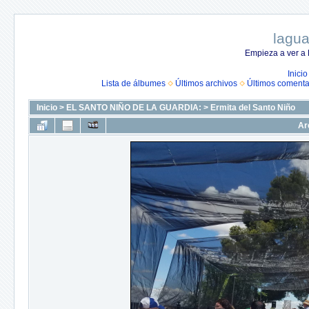
lagua
Empieza a ver a 
Inicio
Lista de álbumes
Últimos archivos
Últimos comenta
Inicio
>
EL SANTO NIÑO DE LA GUARDIA:
>
Ermita del Santo Niño
Ar