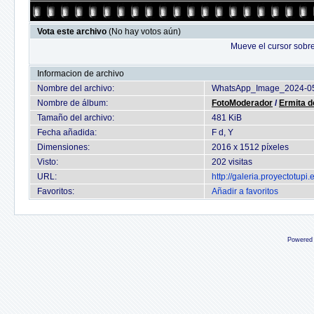
Vota este archivo
(No hay votos aún)
Mueve el cursor sobre
Informacion de archivo
Nombre del archivo:
WhatsApp_Image_2024-05
Nombre de álbum:
FotoModerador
/
Ermita d
Tamaño del archivo:
481 KiB
Fecha añadida:
F d, Y
Dimensiones:
2016 x 1512 píxeles
Visto:
202 visitas
URL:
http://galeria.proyectotup
Favoritos:
Añadir a favoritos
Powered