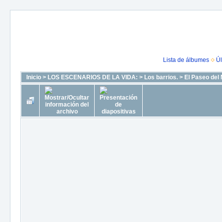
Lista de álbumes
Úl
Inicio
>
LOS ESCENARIOS DE LA VIDA:
>
Los barrios.
>
El Paseo del 