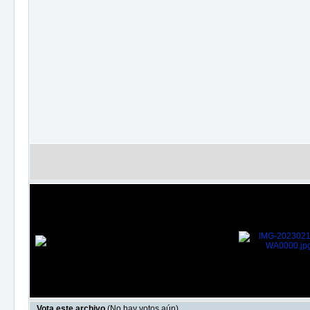
Vota este archivo
(No hay votos aún)