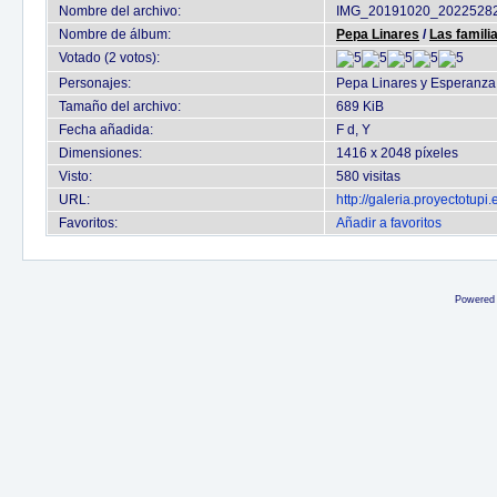
Nombre del archivo:
IMG_20191020_20225282
Nombre de álbum:
Pepa Linares
/
Las famili
Votado (2 votos):
Personajes:
Pepa Linares y Esperanza
Tamaño del archivo:
689 KiB
Fecha añadida:
F d, Y
Dimensiones:
1416 x 2048 píxeles
Visto:
580 visitas
URL:
http://galeria.proyectotup
Favoritos:
Añadir a favoritos
Powered