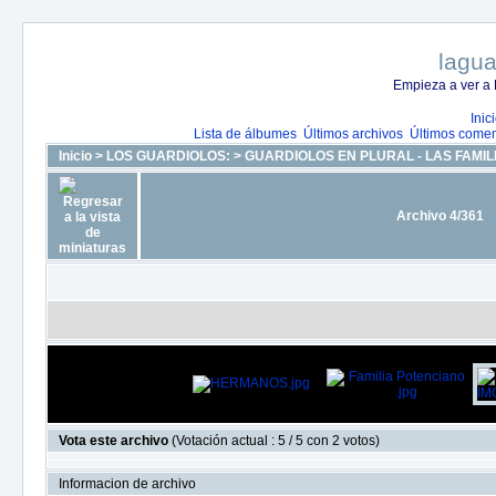
lagua
Empieza a ver a 
Inic
Lista de álbumes
Últimos archivos
Últimos comen
Inicio
>
LOS GUARDIOLOS:
>
GUARDIOLOS EN PLURAL - LAS FAMIL
Archivo 4/361
Vota este archivo
(Votación actual : 5 / 5 con 2 votos)
Informacion de archivo