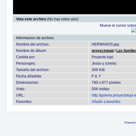
Vota este archivo
(No hay votos aún)
Mueve el cursor sobre
Informacion de archivo
Nombre del archivo:
HERMANOS.jpg
Nombre de álbum:
proyectotupi
/
Las familia
Cedida por:
Proyecto tupi
Personajes:
Jesús y (chele)
Tamaño del archivo:
309 KiB
Fecha añadida:
F d, Y
Dimensiones:
780 x 877 píxeles
Visto:
506 visitas
URL:
http://galeria.proyectotup
Favoritos:
Añadir a favoritos
Powered