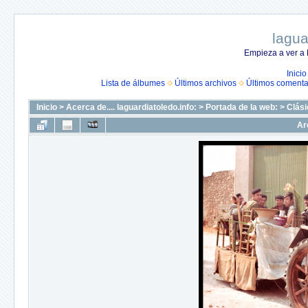
lagua
Empieza a ver a 
Inicio
Lista de álbumes
Últimos archivos
Últimos comenta
Inicio
>
Acerca de.... laguardiatoledo.info:
>
Portada de la web:
>
Clási
Ar