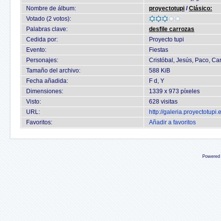
Nombre de álbum:
proyectotupi
/
Clásico:
Votado (2 votos):
Palabras clave:
desfile carrozas
Cedida por:
Proyecto tupi
Evento:
Fiestas
Personajes:
Cristóbal, Jesús, Paco, Ca
Tamaño del archivo:
588 KiB
Fecha añadida:
F d, Y
Dimensiones:
1339 x 973 píxeles
Visto:
628 visitas
URL:
http://galeria.proyectotup
Favoritos:
Añadir a favoritos
Powered