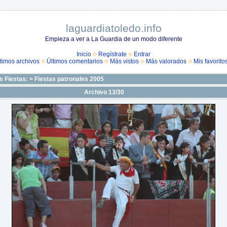
laguardiatoledo.info
Empieza a ver a La Guardia de un modo diferente
Inicio
Regístrate
Entrar
timos archivos
Últimos comentarios
Más vistos
Más valorados
Mis favorito
s Fiestas:
>
Fiestas patronales 2005
Archivo 13/30