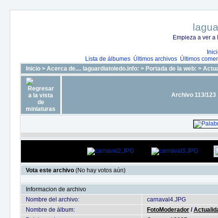
lagua
Empieza a ver a 
Inic
Lista de álbumes
Últimos archivos
Últimos comen
Inicio
>
Acerca de.... laguardiatoledo.info:
>
Portada de la web:
>
Actua
Archivo 113/123
Vota este archivo
(No hay votos aún)
Informacion de archivo
Nombre del archivo:
carnaval4.JPG
Nombre de álbum:
FotoModerador
/
Actualid