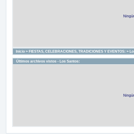
Ningún
Inicio
>
FIESTAS, CELEBRACIONES, TRADICIONES Y EVENTOS:
>
Lo
Últimos archivos vistos - Los Santos:
Ningún