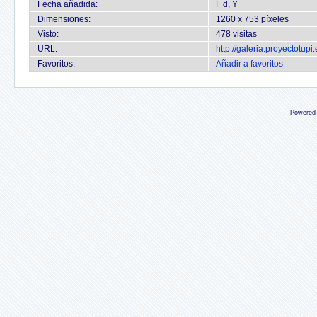
Fecha añadida:
F d, Y
Dimensiones:
1260 x 753 píxeles
Visto:
478 visitas
URL:
http://galeria.proyectotu
Favoritos:
Añadir a favoritos
Powered