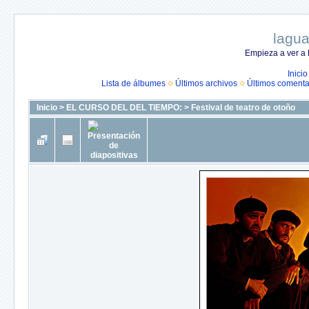
lagua
Empieza a ver a 
Inicio
Lista de álbumes
Últimos archivos
Últimos comenta
Inicio
>
EL CURSO DEL DEL TIEMPO:
>
Festival de teatro de otoño