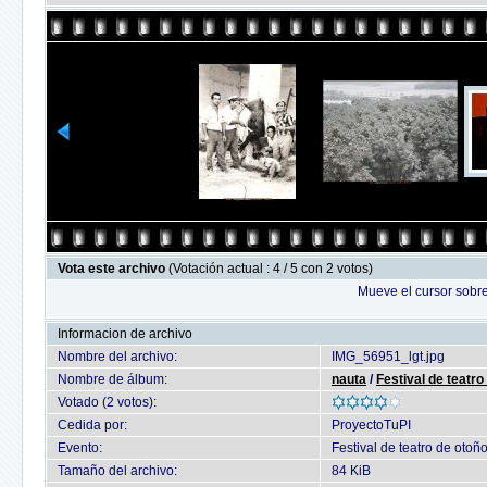
Vota este archivo
(Votación actual : 4 / 5 con 2 votos)
Mueve el cursor sobre
Informacion de archivo
Nombre del archivo:
IMG_56951_lgt.jpg
Nombre de álbum:
nauta
/
Festival de teatro
Votado (2 votos):
Cedida por:
ProyectoTuPI
Evento:
Festival de teatro de otoñ
Tamaño del archivo:
84 KiB