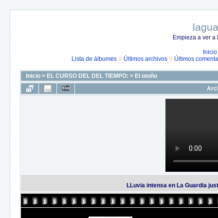
lagua
Empieza a ver a 
Inicio
Lista de álbumes
Últimos archivos
Últimos comenta
Inicio
>
EL CURSO DEL DEL TIEMPO:
>
El otoño
Arc
LLuvia intensa en La Guardia jus