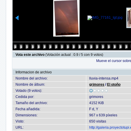
Vota este archivo
(Votación actual : 0.9 / 5 con 9 votos)
Mueve el cursor sobre
Informacion de archivo
Nombre del archivo:
lluvia-intensa.mp4
Nombre de álbum:
grimores
/
El otoño
Votado (9 votos):
Cedida por:
grimores
Tamaño del archivo:
4152 KiB
Fecha añadida:
F d, Y
Dimensiones:
967 x 639 píxeles
Visto:
650 visitas
URL:
http://galeria.proyectotu