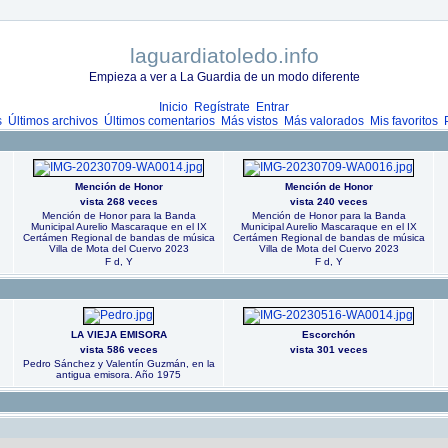
laguardiatoledo.info
Empieza a ver a La Guardia de un modo diferente
Inicio
Regístrate
Entrar
s
Últimos archivos
Últimos comentarios
Más vistos
Más valorados
Mis favoritos
Mención de Honor
Mención de Honor
vista 268 veces
vista 240 veces
Mención de Honor para la Banda
Mención de Honor para la Banda
Municipal Aurelio Mascaraque en el IX
Municipal Aurelio Mascaraque en el IX
Certámen Regional de bandas de música
Certámen Regional de bandas de música
Villa de Mota del Cuervo 2023
Villa de Mota del Cuervo 2023
F d, Y
F d, Y
LA VIEJA EMISORA
Escorchón
vista 586 veces
vista 301 veces
Pedro Sánchez y Valentín Guzmán, en la
antigua emisora. Año 1975