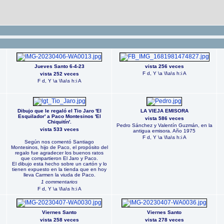
Jueves Santo 6-4-23
vista 256 veces
F d, Y \a \l\a\s h:i A
vista 252 veces
F d, Y \a \l\a\s h:i A
Dibujo que le regaló el Tio Jaro 'El
LA VIEJA EMISORA
Esquilador' a Paco Montesinos 'El
vista 586 veces
Chiquitín'.
Pedro Sánchez y Valentín Guzmán, en la
vista 533 veces
antigua emisora. Año 1975
F d, Y \a \l\a\s h:i A
Según nos comentó Santiago
Montesinos, hijo de Paco, el propósito del
regalo fue agradecer los buenos ratos
que compartieron El Jaro y Paco.
El dibujo esta hecho sobre un cartón y lo
tienen expuesto en la tienda que en hoy
lleva Carmen la viuda de Paco.
1 commentarios
F d, Y \a \l\a\s h:i A
Viernes Santo
Viernes Santo
vista 258 veces
vista 278 veces