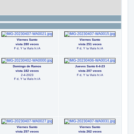
Viernes Santo
Viernes Santo
vista 280 veces
vista 251 veces
F d, Y \a \l\a\s h:i A
F d, Y \a \l\a\s h:i A
Domingo de Ramos
Jueves Santo 6-4-23
vista 182 veces
vista 207 veces
2-4-2023
F d, Y \a \l\a\s h:i A
F d, Y \a \l\a\s h:i A
Viernes Santo
Viernes Santo
vista 257 veces
vista 262 veces