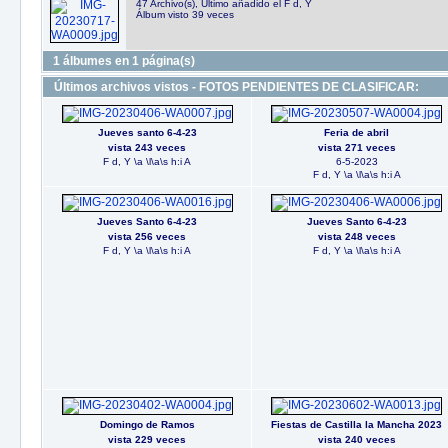
47 Archivo(s), Último añadido el F d, Y
Álbum visto 39 veces
1 álbumes en 1 página(s)
Últimos archivos vistos - FOTOS PENDIENTES DE CLASIFICAR:
Jueves santo 6-4-23
Feria de abril
vista 243 veces
vista 271 veces
F d, Y \a \l\a\s h:i A
6-5-2023
F d, Y \a \l\a\s h:i A
Jueves Santo 6-4-23
Jueves Santo 6-4-23
vista 256 veces
vista 248 veces
F d, Y \a \l\a\s h:i A
F d, Y \a \l\a\s h:i A
Domingo de Ramos
Fiestas de Castilla la Mancha 2023
vista 229 veces
vista 240 veces