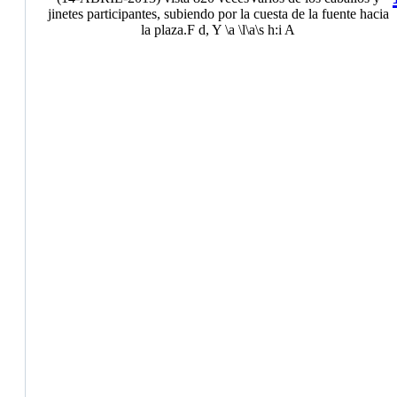
jinetes participantes, subiendo por la cuesta de la fuente hacia
la plaza.
F d, Y \a \l\a\s h:i A