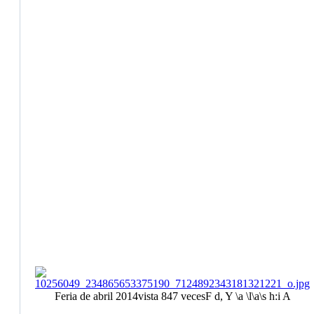
Feria de abril 2014
vista 847 veces
F d, Y \a \l\a\s h:i A